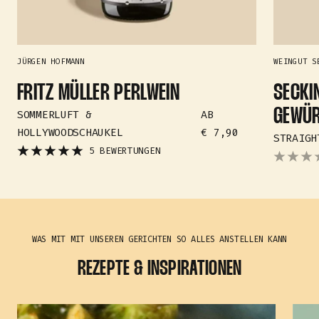
JÜRGEN HOFMANN
WEINGUT S
FRITZ MÜLLER PERLWEIN
SECKI
GEWÜR
ANGEBOTSPREIS
SOMMERLUFT &
AB
HOLLYWOODSCHAUKEL
€ 7,90
STRAIGH
5 BEWERTUNGEN
WAS MIT MIT UNSEREN GERICHTEN SO ALLES ANSTELLEN KANN
REZEPTE & INSPIRATIONEN