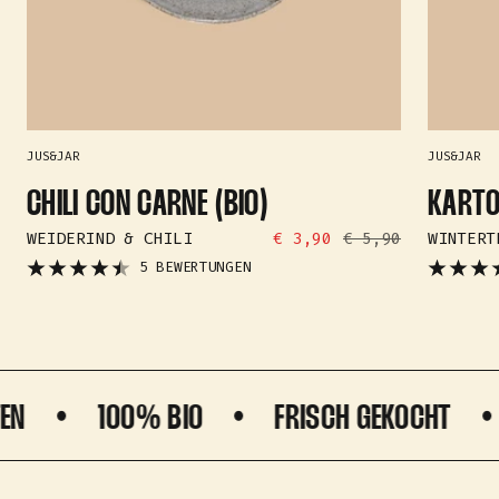
JUS&JAR
JUS&JAR
CHILI CON CARNE (BIO)
KARTO
ANGEBOTSPREIS
REGULÄRER
WEIDERIND & CHILI
€ 3,90
€ 5,90
WINTERT
PREIS
5 BEWERTUNGEN
100% BIO
FRISCH GEKOCHT
REG