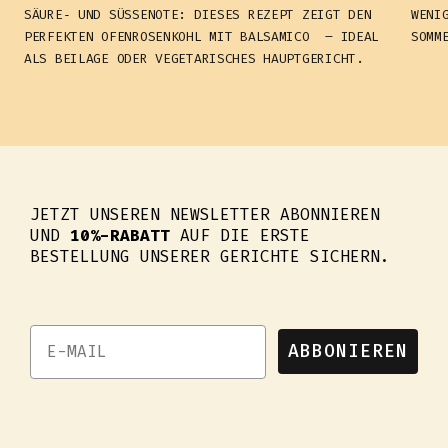
SÄURE‑ UND SÜSSENOTE: DIESES REZEPT ZEIGT DEN P
WENI
ERFEKTEN OFENROSENKOHL MIT BALSAMICO – IDEAL A
SOMM
LS BEILAGE ODER VEGETARISCHES HAUPTGERICHT.
JETZT UNSEREN NEWSLETTER ABONNIEREN
UND
10%-RABATT
AUF DIE ERSTE
BESTELLUNG UNSERER GERICHTE SICHERN.
ABBONIEREN