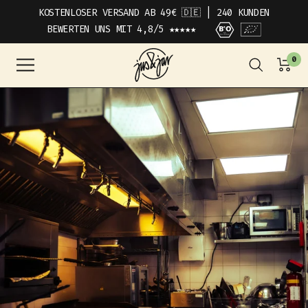
DIREKT
KOSTENLOSER VERSAND AB 49€ 🇩🇪 | 240 KUNDEN
ZUM
BEWERTEN UNS MIT 4,8/5 ★★★★★
INHALT
JUS&JAR
0
Navigation