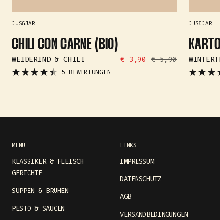
JUS&JAR
JUS&JAR
CHILI CON CARNE (BIO)
KARTO
ANGEBOTSPREIS
REGULÄRER
WEIDERIND & CHILI
€ 3,90
€ 5,90
WINTERT
PREIS
5 BEWERTUNGEN
MENÜ
LINKS
KLASSIKER & FLEISCH
IMPRESSUM
GERICHTE
DATENSCHUTZ
SUPPEN & BRÜHEN
AGB
PESTO & SAUCEN
VERSANDBEDINGUNGEN