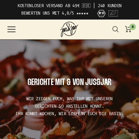
DIREKT
KOSTENLOSER VERSAND AB 49€ 🇩🇪 | 240 KUNDEN
ZUM
BEWERTEN UNS MIT 4,8/5 ★★★★★
INHALT
JUS&JAR
0
Navigation
GERICHTE MIT & VON JUS&JAR
WIR ZEIGEN EUCH, WAS IHR MIT UNSEREN
GERICHTEN SO ANSTELLEN KÖNNT.
IHR KÖNNT KOCHEN, WIR LIEFERN EUCH DIE BASIS.